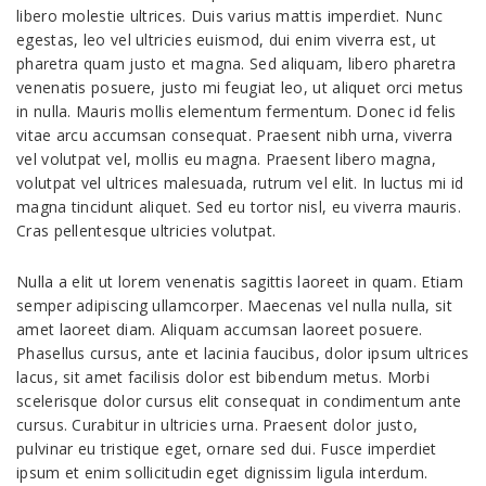
libero molestie ultrices. Duis varius mattis imperdiet. Nunc
egestas, leo vel ultricies euismod, dui enim viverra est, ut
pharetra quam justo et magna. Sed aliquam, libero pharetra
venenatis posuere, justo mi feugiat leo, ut aliquet orci metus
in nulla. Mauris mollis elementum fermentum. Donec id felis
vitae arcu accumsan consequat. Praesent nibh urna, viverra
vel volutpat vel, mollis eu magna. Praesent libero magna,
volutpat vel ultrices malesuada, rutrum vel elit. In luctus mi id
magna tincidunt aliquet. Sed eu tortor nisl, eu viverra mauris.
Cras pellentesque ultricies volutpat.
Nulla a elit ut lorem venenatis sagittis laoreet in quam. Etiam
semper adipiscing ullamcorper. Maecenas vel nulla nulla, sit
amet laoreet diam. Aliquam accumsan laoreet posuere.
Phasellus cursus, ante et lacinia faucibus, dolor ipsum ultrices
lacus, sit amet facilisis dolor est bibendum metus. Morbi
scelerisque dolor cursus elit consequat in condimentum ante
cursus. Curabitur in ultricies urna. Praesent dolor justo,
pulvinar eu tristique eget, ornare sed dui. Fusce imperdiet
ipsum et enim sollicitudin eget dignissim ligula interdum.