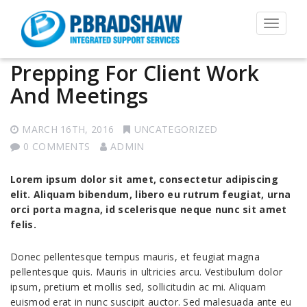
Toggle
navigat
Prepping For Client Work
And Meetings
MARCH 16TH, 2016
UNCATEGORIZED
0 COMMENTS
ADMIN
Lorem ipsum dolor sit amet, consectetur adipiscing
elit. Aliquam bibendum, libero eu rutrum feugiat, urna
orci porta magna, id scelerisque neque nunc sit amet
felis.
Donec pellentesque tempus mauris, et feugiat magna
pellentesque quis. Mauris in ultricies arcu. Vestibulum dolor
ipsum, pretium et mollis sed, sollicitudin ac mi. Aliquam
euismod erat in nunc suscipit auctor. Sed malesuada ante eu